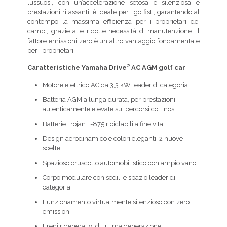
lussuosi, con un’accelerazione setosa e silenziosa e
prestazioni rilassanti, è ideale per i golfisti, garantendo al
contempo la massima efficienza per i proprietari dei
campi, grazie alle ridotte necessità di manutenzione. Il
fattore emissioni zero è un altro vantaggio fondamentale
per i proprietari.
Caratteristiche Yamaha Drive² AC AGM golf car
Motore elettrico AC da 3,3 kW leader di categoria
Batteria AGM a lunga durata, per prestazioni
autenticamente elevate sui percorsi collinosi
Batterie Trojan T-875 riciclabili a fine vita
Design aerodinamico e colori eleganti, 2 nuove
scelte
Spazioso cruscotto automobilistico con ampio vano
Corpo modulare con sedili e spazio leader di
categoria
Funzionamento virtualmente silenzioso con zero
emissioni
Freni rigenerativi di ultima generazione