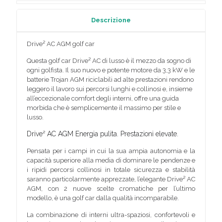
Descrizione
Drive² AC AGM golf car
Questa golf car Drive² AC di lusso è il mezzo da sogno di
ogni golfista. Il suo nuovo e potente motore da 3,3 kW e le
batterie Trojan AGM riciclabili ad alte prestazioni rendono
leggero il lavoro sui percorsi lunghi e collinosi e, insieme
all’eccezionale comfort degli interni, offre una guida
morbida che è semplicemente il massimo per stile e
lusso.
Drive² AC AGM Energia pulita. Prestazioni elevate.
Pensata per i campi in cui la sua ampia autonomia e la
capacità superiore alla media di dominare le pendenze e
i ripidi percorsi collinosi in totale sicurezza e stabilità
saranno particolarmente apprezzate, l’elegante Drive² AC
AGM, con 2 nuove scelte cromatiche per l’ultimo
modello, è una golf car dalla qualità incomparabile.
La combinazione di interni ultra-spaziosi, confortevoli e