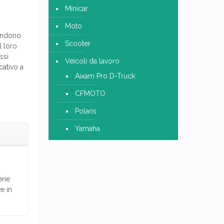
Minicar
Moto
rendono
Scooter
l loro
ssi
Veicoli da lavoro
cativo a
Aixam Pro D-Truck
CFMOTO
Polaris
Yamaha
erie
e in