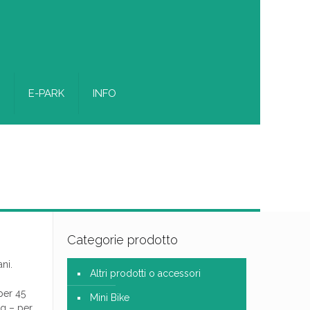
E-PARK
INFO
Categorie prodotto
ni.
Altri prodotti o accessori
per 45
Mini Bike
kg – per