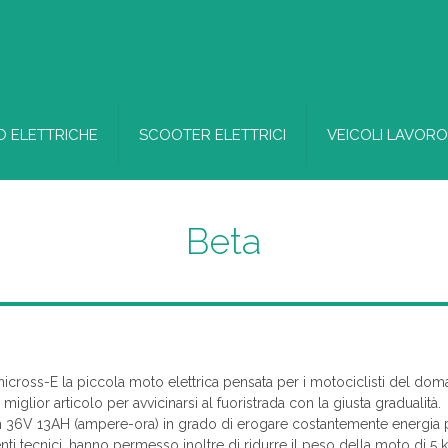
 ELETTRICHE
SCOOTER ELETTRICI
VEICOLI LAVORO
Beta
cross-E la piccola moto elettrica pensata per i motociclisti del doma
miglior articolo per avvicinarsi al fuoristrada con la giusta gradualità.
n 36V 13AH (ampere-ora) in grado di erogare costantemente energia 
amenti tecnici, hanno permesso inoltre di ridurre il peso della moto di 5 