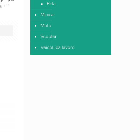
Beta
li 11
Minicar
Moto
Scooter
Veicoli da lavoro