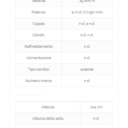
Velocità
45 km/h
Potenza
4/n.d. CV/giri min
Coppia
n.d. a n.d.
Cilindri
n.d. n.d.
Raffreddamento
n.d.
Alimentazione
n.d.
Tipo cambio
assente
Numero marce
n.d.
Altezza
114 cm
Altezza della sella
n.d.