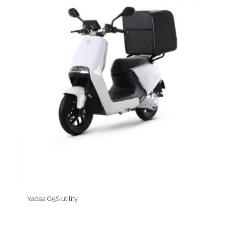
Yadea G5S utility