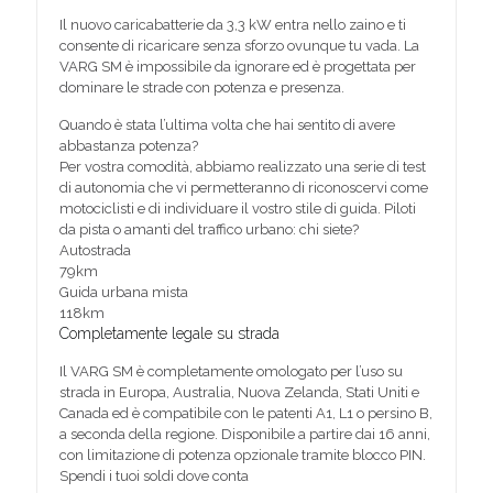
Il nuovo caricabatterie da 3,3 kW entra nello zaino e ti
consente di ricaricare senza sforzo ovunque tu vada. La
VARG SM è impossibile da ignorare ed è progettata per
dominare le strade con potenza e presenza.
Quando è stata l’ultima volta che hai sentito di avere
abbastanza potenza?
Per vostra comodità, abbiamo realizzato una serie di test
di autonomia che vi permetteranno di riconoscervi come
motociclisti e di individuare il vostro stile di guida. Piloti
da pista o amanti del traffico urbano: chi siete?
Autostrada
79
km
Guida urbana mista
118
km
Completamente legale su strada
Il VARG SM è completamente omologato per l’uso su
strada in Europa, Australia, Nuova Zelanda, Stati Uniti e
Canada ed è compatibile con le patenti A1, L1 o persino B,
a seconda della regione. Disponibile a partire dai 16 anni,
con limitazione di potenza opzionale tramite blocco PIN.
Spendi i tuoi soldi dove conta