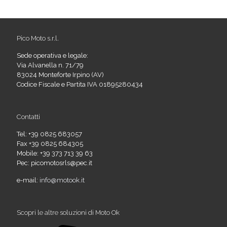
Pico Moto s.r.l.
Sede operativa e legale:
Via Alvanella n. 71/79
83024 Monteforte Irpino (AV)
Codice Fiscale e Partita IVA 01895280434
Contatti
Tel: +39 0825 683057
Fax +39 0825 684305
Mobile: +39 373 713 39 63
Pec: picomotosrls@pec.it
e-mail:
info@motook.it
Scopri le altre soluzioni di Moto Ok