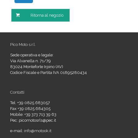
Ritorna al negozio
Pico Moto s.r.l.
Sede operativa e legale:
Via Alvanella n. 71/79
83024 Monteforte Irpino (AV)
Codice Fiscale e Partita IVA 01895280434
Contatti
Tel: +39 0825 683057
Fax +39 0825 684305
Mobile: +39 373 713 39 63
Pec: picomotosrls@pec.it
e-mail:
info@motook.it